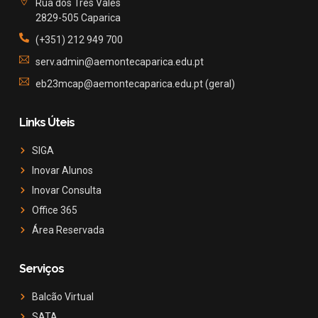
Rua dos Três Vales
2829-505 Caparica
(+351) 212 949 700
serv.admin@aemontecaparica.edu.pt
eb23mcap@aemontecaparica.edu.pt (geral)
Links Úteis
SIGA
Inovar Alunos
Inovar Consulta
Office 365
Área Reservada
Serviços
Balcão Virtual
SATA