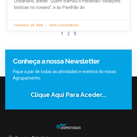
Oceanário, atelier “Quem tramou o mexilhão? Relações
bióticas no oceano”, e ao Pavilhão do
Fevereiro 24, 2026
Sem comentários
1
2
3
Conheça a nossa Newsletter
Fique a par de todas as atividades e eventos do nosso
Agrupamento.
Clique Aqui Para Aceder...