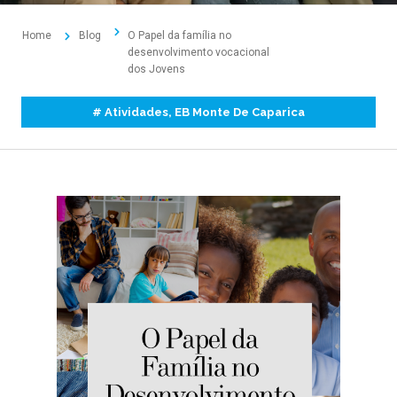
Home
Blog
O Papel da família no
desenvolvimento vocacional
dos Jovens
#
Atividades
,
EB Monte De Caparica