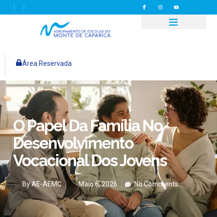
Área Reservada
O Papel Da Família No
Desenvolvimento
Vocacional Dos Jovens
By
AE-AEMC
Maio 6, 2026
No Comments