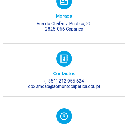
Morada
Rua do Chafariz Público, 30
2825-066 Caparica
Contactos
(+351) 212 955 624
eb23mcap@aemontecaparica.edu.pt