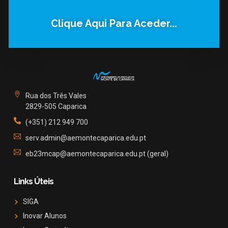
Clique Aqui Para Aceder...
Rua dos Três Vales
2829-505 Caparica
(+351) 212 949 700
serv.admin@aemontecaparica.edu.pt
eb23mcap@aemontecaparica.edu.pt (geral)
Links Úteis
SIGA
Inovar Alunos