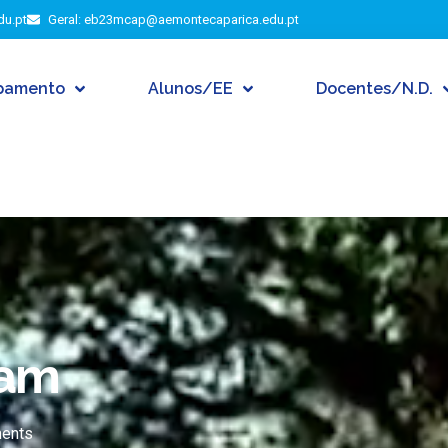
du.pt
Geral: eb23mcap@aemontecaparica.edu.pt
pamento
Alunos/EE
Docentes/N.D.
ram
ents