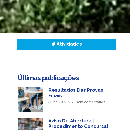
#
Atividades
Últimas publicações
Resultados Das Provas
Finais
Julho 20, 2026
Sem comentários
Aviso De Abertura |
Procedimento Concursal