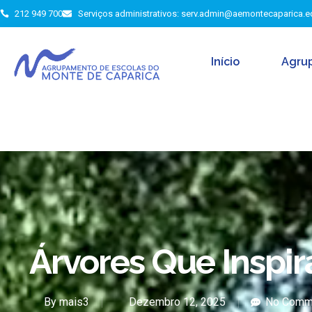
212 949 700
Serviços administrativos: serv.admin@aemontecaparica.e
Início
Agru
Árvores Que Inspi
By
mais3
Dezembro 12, 2025
No Comm