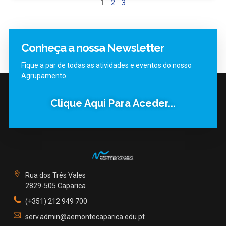
1
2
3
Conheça a nossa Newsletter
Fique a par de todas as atividades e eventos do nosso
Agrupamento.
Clique Aqui Para Aceder...
Rua dos Três Vales
2829-505 Caparica
(+351) 212 949 700
serv.admin@aemontecaparica.edu.pt