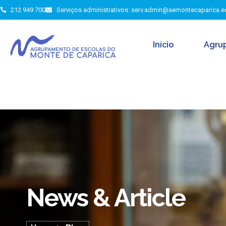
212 949 700
Serviços administrativos: serv.admin@aemontecaparica.e
Início
Agru
News & Article