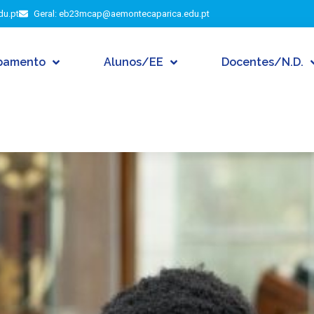
du.pt
Geral: eb23mcap@aemontecaparica.edu.pt
pamento
Alunos/EE
Docentes/N.D.