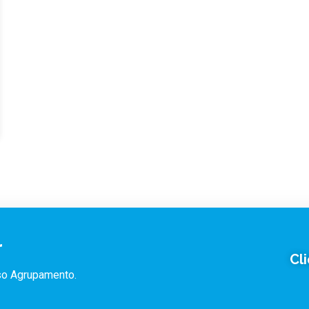
r
Cl
sso Agrupamento.